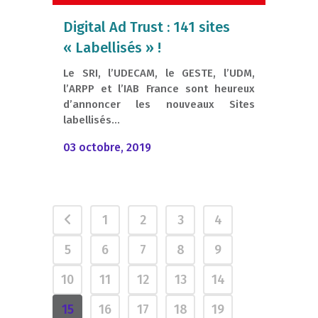
Digital Ad Trust : 141 sites
« Labellisés » !
Le SRI, l’UDECAM, le GESTE, l’UDM,
l’ARPP et l’IAB France sont heureux
d’annoncer les nouveaux Sites
labellisés...
03 octobre, 2019
1
2
3
4
5
6
7
8
9
10
11
12
13
14
15
16
17
18
19