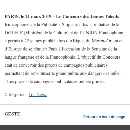
PARIS
,
le
21
mars
2019
–
Le
Concours
des
Jeunes
Talents
fra
ncophones
de
la
P
ublicité
«
Stop
aux
infox
»
,
initiative
de
la
DGLFLF
(
Ministère
de
la
Culture
)
et
de
I
‘
UNION
Francoph
o
ne
,
a
permis
à
22
jeunes
publicitaires
d
‘
Afrique
,
du
Moyen
–
Orient
et
d
‘
Europe
de
se
réunir
à
Paris
à
l
‘
occasion
de
la
Semaine de
la
ise
et
langue
frança
de
la
Francophonie
.
L
‘
objectif
du
Concours
était
de
concevoir
des
projets
de
campagnes
publicitaires
permettant
de
sensibiliser
le
grand
public
aux
dangers des
infox
.
Trois
projets
de
campagnes
publicitaires
ont
été
primés
.
Catégories :
Les News
GESTE
Retour en haut de page