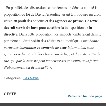
–
En
parallèle
des
discussions
européennes
,
le
Sénat
a
adopté
la
proposition
de
loi
de
David
Assouline
visant
à
introduire
un
droit
agences
de
presse
.
Ce
texte
voisin
au
profit
des
éditeurs
et
des
devrait
servir
de
base
po
la
ur
accélérer
la
transposition
de
directive
.
Dans
cette
proposition
,
les
snippets
tomberaient
dans
le
éditeurs
au
périmètre
du
droit
voisin
des
motif
qu
‘
«
une
bonne
partie
des
inter
nautes se
contente
de
cette
information
,
sans
éprouver
le
besoin
d
‘
aller
cli
qu
er
sur
le
lien
,
et
donc
de
visiter
le
site
,
qu
i
par
la
suite
ne
peut
monétise
r
ses
contenus
,
sous
forme
d
‘
abonnement
ou
de
publicité
»
.
Catégories :
Les News
GESTE
Retour en haut de page