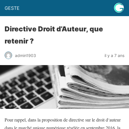
GESTE
Directive Droit d’Auteur, que
retenir ?
admin1903
il y a 7 ans
Pour
rappel
,
dans
la
proposition
de
directive
sur
le
droit
d
‘
auteur
dans
le
marché
unique
numérique
révélée
en
septembre
2016
,
la