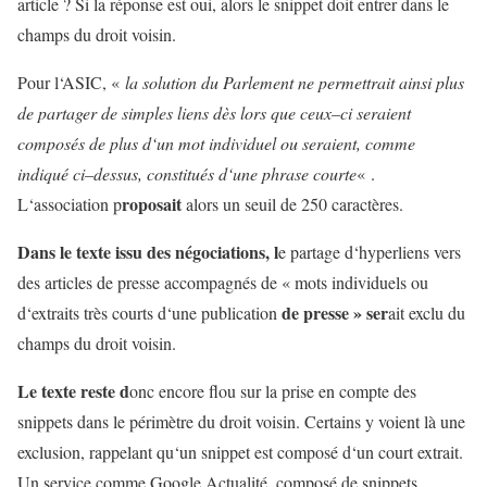
article
?
Si
la
réponse
est
oui
,
alors
le
snippet
doit
entrer
dans
le
champs
du
droit
voisin
.
Pour
l
‘
ASIC
,
«
la
solution
du
Parlement
ne
permettrait
ainsi
plus
de
partager
de
simples
liens
dès
lors
que
ceux
–
ci
seraient
composés
de
plus
d
‘
un
mot
individuel
ou
seraient
,
com
me
i
ndiqué
ci
–
dessus
,
constitués
d
‘
une
phrase
courte
«
.
roposait
L
‘
association
p
alors
un
seuil
de
250
caractères
.
Dans
le
texte
issu
des
négociations
,
l
e
partage
d
‘
hyperliens
vers
des
articles
de
presse
accompagnés
de
«
mots
individuels
ou
de
presse
»
ser
d
‘
extraits
très
courts
d
‘
une
publication
ait
exclu
du
champs
du
droit
voisin
.
Le
texte
reste
d
onc
encore
flou
sur
la
prise
en
compte des
snippets
dans
le
périmètre
du
droit
voisin
.
Certains
y
voient
là
une
exclusion
,
rappelant
qu
‘
un
snippet
est
composé
d
‘
un
court
extrait
.
Un
service
comme
Google
Actualité
,
composé
de
snippets
,