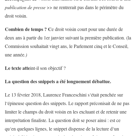
publication
de
presse
>
>
ne
rentrerait
pas
dans
le
périmètre
du
droit
voisin
.
Combien
de
temps
?
C
e
droit
voisin
court
pour
une
durée
de
deux
ans
à
partir
du
1er
janvier
suivant
la
première
publication
.
(
la
Commission
souhaitait
vingt
ans
,
le
Parlement
cinq
et
le
Conseil
,
une
année
.
)
Le
texte
atte
int-
il
son
objectif
?
La
question
des
snippets
a
été
longuement
débattue
.
Le
13
fé
v
rier
2018
,
Laurence
Franceschini
s
‘
était
penchée
sur
l
‘
épineuse
question
des
snippets
.
Le
rapport
préconisait
de
ne
pas
limiter
le
champs
du
droit
voisin
en
les
excluant
et
de
retenir
une
interprétation
finaliste
.
La
question
doit
se
poser
ainsi
:
est
ce
qu
‘
en
quelques
lignes
,
le
snippet
dispense
de
la
lecture d
‘
un