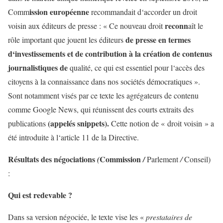
ission
européenne
Comm
recommandait
d
‘
accorder
un
droit
reconn
voisin
aux
éditeurs
de
presse
:
«
Ce
nouveau
droit
aît
le
de
presse
en
termes
rôle
important
que
jouent
les
éditeurs
d
‘
investissements
et
de
contribution
à
la
création
de
contenus
journalist
i
ques
de
qualité
,
ce
qui
est
essentiel
pour
l
‘
accès
des
citoyens
à
la
connaissance
dans
nos
sociétés
démocratiques
»
.
Sont
notamment
visés
par
ce
texte
les
agrégateurs
de
contenu
comme
Google
News
,
qui
réunissent
des
courts
extraits
des
(
appelés
snippets
)
.
publications
Cette
notion
de
«
droit
voisin
»
a
été
introduite
à
l
‘
article
11
de
la
Directive
.
Résultats
des
négociations
Commission
(
/
Parlement
/
Conseil
)
:
Qui
est
redevable
?
Dans
sa
version
négociée
,
le
texte
vise
les
«
prestataires
de