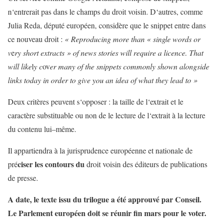
n
‘
entrerait
pas
dans
le
champs
du
droit
voisin
. D
‘
autres
,
comme
Julia
Reda
,
député
européen
,
considère
que
le
snippet
entre
dans
ce
nouveau
droit
:
«
Reproducing
more
than
«
single
words
or
v
e
ry
short
extracts
»
of
news
stories
will
r
equ
ire
a
licence
.
T
h
at
will
like
l
y
c
o
v
er
many
of
the
snippets
commonly
shown
alongside
links
today
in
order
to
give
you
an
idea
of
what
they
lead
to
»
Deux
critères
peuvent
s
‘
oppose
r
:
la
taille
de
l
‘
extrait
et
le
caractère
substituable
ou
non de
le
lecture
de
l
‘
extrait
à
la
lecture
du
contenu
lui
–
même
.
Il
appartiendra
à
la
jurisprudence
européenne
et
nationale
de
ciser
les
contours
du
pré
droit
voisin
des
éditeurs
de
publications
de
press
e
.
A
date
,
le
texte
issu
du
trilogue
a
été
approuvé
par
Conseil
.
Le
Parlement
européen
doit
se
réunir
fin
mars
pour
le
voter
.