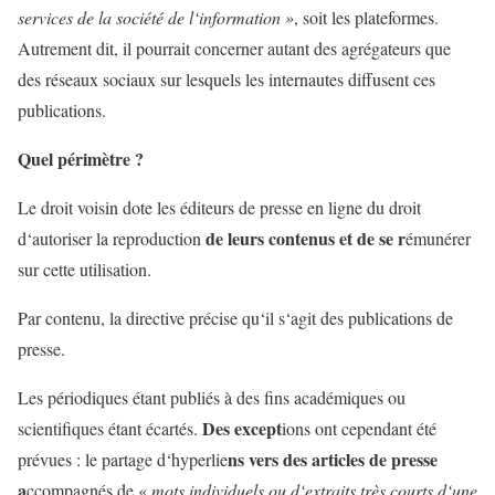
services
de
la
société
de
l
‘
information
»
,
soit
les
plateformes
.
Autrement
dit
,
il
pourrait
concerner
autant
des agrégateurs
que
des
réseaux
sociaux
sur
lesquels
les internautes
diffusen
t
ces
publications
.
Quel périmètre
?
Le
droit
voisin
dote
les
éditeurs
de
presse
en
ligne
du
droit
de
leurs
contenus et
de
se
r
d
‘
autoriser
la
reproduction
émunérer
sur
cette
utilisation
.
Pa
r
contenu
,
la
directive
précise
qu
‘
il
s
‘
agit
des
publications
de
presse
.
Les
périodiques
étant
publiés
à
des
fins
académiques
ou
Des
except
scientifiques
étant
écartés
.
ions
ont
cepen
d
ant
été
ns
vers
des
articles
de
presse
prévues
:
le
partage
d
‘
hyperlie
a
ccompagnés
de
«
mots
individuels
ou
d
‘
extraits
très
courts
d
‘
une