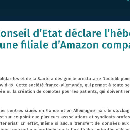
Conseil d’Etat déclare l’h
une filiale d’Amazon compa
 Solidarités et de la Santé a désigné le prestataire Doctolib po
ovid-19. Cette société franco-allemande, qui permet à toute p
ée ou la création de comptes pour les patients, qui doivent re
es centres situés en France et en Allemagne mais le stockag
st sur ce point que plusieurs associations et syndicats profes
tenariat. En effet, même si aucun transfert de données aux
péens ne sont pas protégés de la faculté des autorités publiq