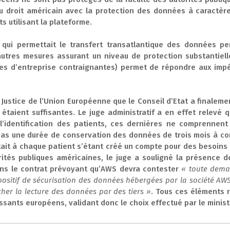
é du droit américain avec la protection des données à caractè
ts utilisant la plateforme.
d qui permettait le transfert transatlantique des données p
’autres mesures assurant un niveau de protection substantie
les d’entreprise contraignantes) permet de répondre aux impé
 Justice de l’Union Européenne que le Conseil d’Etat a finalem
étaient suffisantes. Le juge administratif a en effet relevé 
 l’identification des patients, ces dernières ne comprennen
pas une durée de conservation des données de trois mois à com
ait à chaque patient s’étant créé un compte pour des besoins
rités publiques américaines, le juge a souligné la présence 
ns le contrat prévoyant qu’AWS devra contester
« toute deman
positif de sécurisation des données hébergées par la société AW
cher la lecture des données par des tiers »
. Tous ces éléments r
ssants européens, validant donc le choix effectué par le minist