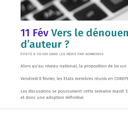
11 Fév
Vers le dénoueme
d’auteur ?
POSTÉ À 09:10H
DANS
LES NEWS
PAR
ADMIN1903
Alors
qu
‘
au
niveau
national
,
la
proposition
de
loi sur
Vendredi
8
février
,
les
Etats
membres
réunis
en
COREP
Les
discussions
se
poursuivent
cette semaine
mardi
1
et
donc
une
adoption
définitive
.