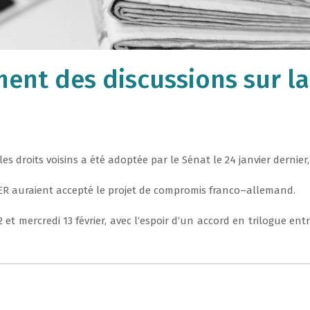
nt des discussions sur la 
les
droits voisins
a
été
adoptée
p
ar
le
Sénat
le
24
janvier
dernier
ER
auraient
accepté
le
projet
de
compromis
franco
–
allemand
.
2
et
mercredi
13
fév
r
ier
,
av
ec
l
‘
espoir
d
‘
un
accord
en
trilogue
ent