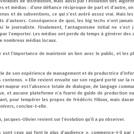
avorables de distribution, mais aussi par l’évolution des algorit
es et médias : d’une défiance réciproque de part et d’autre, o
us et de subventions, ce qui s’est avéré assez vrai. Mais les
ts d’auteurs. Conséquence de quoi, les big techs n’ont jamais
le journaliste. Finalement, l’antagonisme initial ne s’est 
i par l’emporter. Les médias ont perdu du temps à générer des
 de nombreux médias locaux.
 est l’importance de maintenir un lien avec le public, et les
ngle de son expérience de management et de productrice d’inform
contenus. » Elle revient ensuite sur son regard porté sur la 
sujet majeur est l’absence totale de dialogue, de langage comm
e, et aucune plateforme n’a fourni de guide de production ou 
ant, pour tempérer les propos de Frédécric Filloux, mais davan
nivers, conclue-t-elle.
, Jacques-Olivier revient sur l’évolution qu’il a pu observer.
 sont ceux qui font le plus d’audience », commence-t-il par s