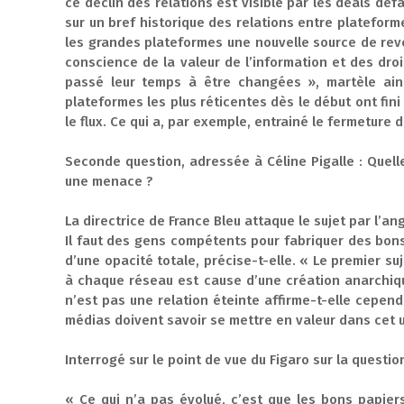
ce déclin des relations est visible par les deals déf
sur un bref historique des relations entre plateform
les grandes plateformes une nouvelle source de reven
conscience de la valeur de l’information et des droi
passé leur temps à être changées », martèle ainsi 
plateformes les plus réticentes dès le début ont fin
le flux. Ce qui a, par exemple, entrainé le fermeture
Seconde question, adressée à Céline Pigalle : Quelle
une menace ?
La directrice de France Bleu attaque le sujet par l’a
Il faut des gens compétents pour fabriquer des bons 
d’une opacité totale, précise-t-elle. « Le premier 
à chaque réseau est cause d’une création anarchiqu
n’est pas une relation éteinte affirme-t-elle cepend
médias doivent savoir se mettre en valeur dans cet u
Interrogé sur le point de vue du Figaro sur la question
« Ce qui n’a pas évolué, c’est que les bons papiers