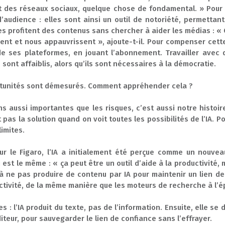
 des réseaux sociaux, quelque chose de fondamental. » Pour a
d’audience : elles sont ainsi un outil de notoriété, permetta
mes profitent des contenus sans chercher à aider les médias : 
nt et nous appauvrissent », ajoute-t-il. Pour compenser cette
e ses plateformes, en jouant l’abonnement. Travailler avec 
 sont affaiblis, alors qu’ils sont nécessaires à la démocratie.
portunités sont démesurés. Comment appréhender cela ?
s aussi importantes que les risques, c’est aussi notre histoire
 pas la solution quand on voit toutes les possibilités de l’IA. P
limites.
r le Figaro, l’IA a initialement été perçue comme un nouvea
est le même : « ça peut être un outil d’aide à la productivité, mai
 à ne pas produire de contenu par IA pour maintenir un lien de
ductivité, de la même manière que les moteurs de recherche à l’
es : l’IA produit du texte, pas de l’information. Ensuite, elle
diteur, pour sauvegarder le lien de confiance sans l’effrayer.