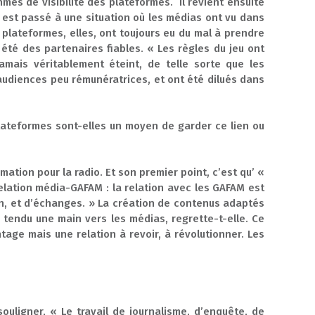
hmes de visibilité des plateformes. Il revient ensuite
n est passé à une situation où les médias ont vu dans
 plateformes, elles, ont toujours eu du mal à prendre
 été des partenaires fiables. « Les règles du jeu ont
jamais véritablement éteint, de telle sorte que les
 audiences peu rémunératrices, et ont été dilués dans
 plateformes sont-elles un moyen de garder ce lien ou
ation pour la radio. Et son premier point, c’est qu’ «
relation média-GAFAM : la relation avec les GAFAM est
un, et d’échanges. » La création de contenus adaptés
tendu une main vers les médias, regrette-t-elle. Ce
tage mais une relation à revoir, à révolutionner. Les
ouligner, « Le travail de journalisme, d’enquête, de