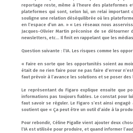
reportage reste, même à l’heure des plateformes et
plateformes qui sont, selon lui, un relai important 
souligne une relation déséquilibrée où les platefor
en l’espace d’un an. » « Les réseaux nous asservisse
Jacques-Olivier Martin préconise de se détourner d
newsletters, etc… Il finit en rappelant que les médias
Question suivante : l’IA. Les risques comme les op
« Faire en sorte que les opportunités soient au moin
était de ne rien faire pour ne pas faire d’erreur n’est
faut prévoir à l’avance les solutions et se poser des 
Le représentant du Figaro explique ensuite que pou
informations pas toujours fiables. Le constat pour lui 
faut savoir se réguler. Le Figaro s’est ainsi engagé
soutient que « Ça peut être un outil d’aide à la pro
Pour rebondir, Céline Pigalle vient ajouter deux chos
l’IA est utilisée pour produire, et quand informer l’au