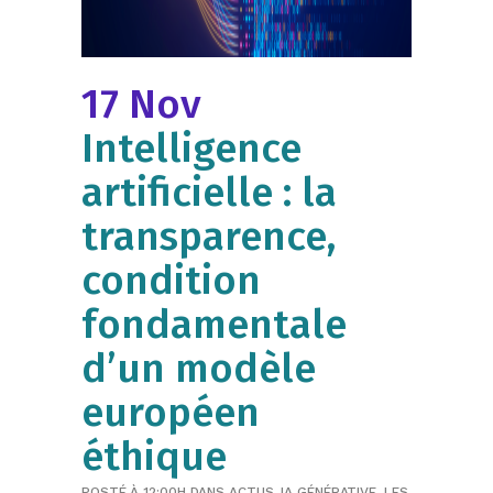
17 Nov
Intelligence
artificielle : la
transparence,
condition
fondamentale
d’un modèle
européen
éthique
POSTÉ À 12:00H
DANS
ACTUS
,
IA GÉNÉRATIVE
,
LES