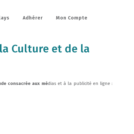
lays
Adhérer
Mon Compte
la Culture et de la
ude
consacrée
aux
mé
dias
et
à
la
publicité
en
ligne
: