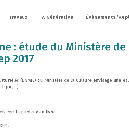
Travaux
IA Générative
Événements/Rep
ne : étude du Ministère de 
ep 2017
ulturelles
(
DGMIC
)
du
Ministère
de
la
Cultur
e
envisage
une
ét
atique
, .
.
.
)
.
nels
vers
la
publicité
en
ligne
;
igne
;