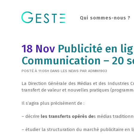
Qui sommes-nous ?
18 Nov
Publicité en lig
Communication – 20 s
POSTÉ À 11:05H
DANS
LES NEWS
PAR
ADMIN1903
La
Direction
Générale
des
Médias
et
des
Industries
C
transfert
de
valeur
et
nouvelles
pratiques
(
programm
Il
s
‘
agira
plus
précisément
de
:
–
décrire
les
transferts
opérés
de
s
médias
tradition
–
étudier
la
structuration
du
marché
publicitaire
en
l