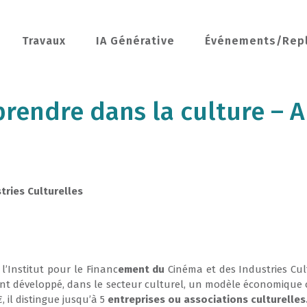
Travaux
IA Générative
Événements/Rep
eprendre dans la culture – 
tries Culturelles
l’Institut pour le Financ
ement du
Cinéma et des Industries Cul
ant développé, da
n
s le secteur culturel,
un modèle économique o
, il distingue jusqu’à 5
entreprises ou as
s
ociations culturelles