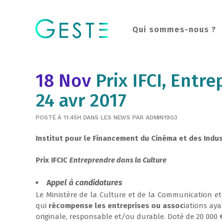
Qui sommes-nous ?
18 Nov
Prix IFCI, Entr
24 avr 2017
POSTÉ À 11:45H
DANS
LES NEWS
PAR
ADMIN1903
Institut
po
u
r le
Financement
du Cinéma et des
Indus
Prix IFCIC
Entreprendre dans la Culture
A
ppel à candidatures
Le Ministère de la Culture et de la Communication et 
qui
récompense les entreprises ou assoc
iations ay
originale, responsable et
/
ou durable. Doté de 20 000 €