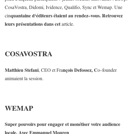
CosaVostra
,
Didomi
,
Ividence
,
Qualifio
,
Sync
et
Wemap
.
Une
quantaine
d
‘
é
d
iteurs
étaient
au
rendez
–
vous
.
Retrouvez
cin
leurs
présentations
dans
cet
article
.
COSAVOSTRA
Matthieu
Stefani
nçois
Defo
s
se
z
,
C
,
CEO
et
Fra
o
–
founder
animaient
la
session
.
W
EMAP
Super
pouvoirs
pour
engager
et
monétiser
votre
audience
locale
.
Avec
Emmanuel
Mouren