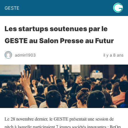
GESTE
Les startups soutenues par le
GESTE au Salon Presse au Futur
admin1903
il y a 8 ans
Le
28
novembre
dernier
,
le
GESTE
présentait
une
session
de
pitch
à
laquelle
participaient
7
je
u
nes
sociétés
innovantes
:
BeOp
.