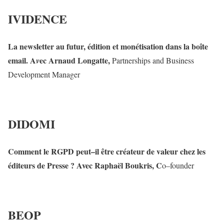
IVIDENCE
La
newsletter
au
futur
,
édition
et
monétisation
dans
la
boîte
email
.
A
ec
Arnaud
Longatte
,
v
Partnerships
and
Business
Development
Manager
DIDOMI
Comment
le
RGPD
peut
–
il
être créateur
de
valeur
chez
les
éditeurs
de
Presse
?
Avec
Raphaël
Boukris
,
C
o
–
founder
BEOP