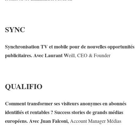
SYNC
Synchronisation
TV
et
mobile
pour
de
nouvelles
opportunités
publicitaires
.
Avec
Laurant
W
eill
,
CEO
&
Founder
QUALIFIO
Comment
transformer ses
visiteurs
anonymes
en
ab
o
nnés
identifiés
et
rentables
?
S
u
c
c
ess
stories
de
grands
médias
européens
.
Avec
Juan
Falconi
,
Account
Manager
Médias