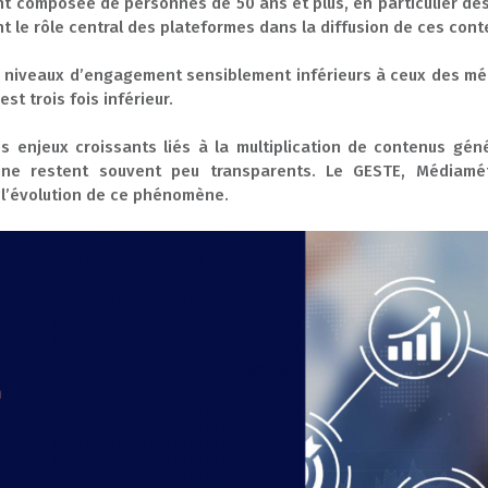
 composée de personnes de 50 ans et plus, en particulier des 
t le rôle central des plateformes dans la diffusion de ces con
es niveaux d’engagement sensiblement inférieurs à ceux des méd
st trois fois inférieur.
s enjeux croissants liés à la multiplication de contenus géné
ine restent souvent peu transparents. Le GESTE, Médiamétri
e l’évolution de ce phénomène.