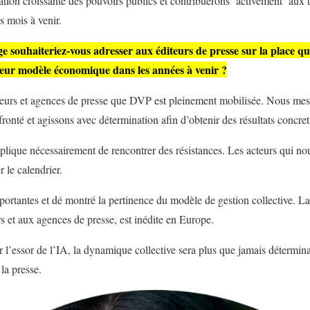
tion croissante des pouvoirs publics et contribuerons activement aux 
s mois à venir.
 souhaiteriez-vous adresser aux éditeurs de presse sur la place que
leur modèle économique dans les années à venir ?
iteurs et agences de presse que DVP est pleinement mobilisée. Nous mesu
fronté et agissons avec détermination afin d’obtenir des résultats concrets
plique nécessairement de rencontrer des résistances. Les acteurs qui nou
r le calendrier.
ortantes et dé montré la pertinence du modèle de gestion collective. 
s et aux agences de presse, est inédite en Europe.
l’essor de l’IA, la dynamique collective sera plus que jamais détermina
la presse.