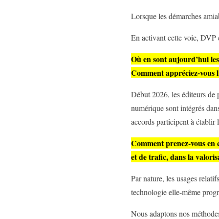
Lorsque les démarches amiabl
En activant cette voie, DVP e
Où en sont aujourd’hui les 
Comment appréciez-vous l’a
Début 2026, les éditeurs de 
numérique sont intégrés dans
accords participent à établir l
Comment prenez-vous en co
et de trafic, dans la valori
Par nature, les usages relat
technologie elle-même progr
Nous adaptons nos méthodes d