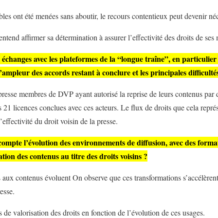
es ont été menées sans aboutir, le recours contentieux peut devenir néc
ntend affirmer sa détermination à assurer l’effectivité des droits de se
échanges avec les plateformes de la “longue traîne”, en particulier
mpleur des accords restant à conclure et les principales difficultés
presse membres de DVP ayant autorisé la reprise de leurs contenus par d
 21 licences conclues avec ces acteurs. Le flux de droits que cela repré
’effectivité du droit voisin de la presse.
mpte l’évolution des environnements de diffusion, avec des format
sation des contenus au titre des droits voisins ?
ifs aux contenus évoluent On observe que ces transformations s’accélère
esse.
e valorisation des droits en fonction de l’évolution de ces usages.