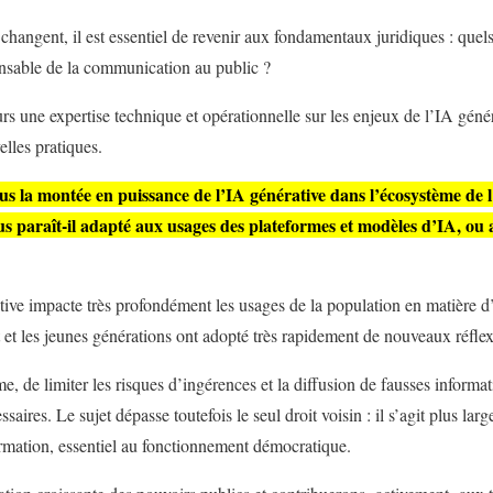
hangent, il est essentiel de revenir aux fondamentaux juridiques : quels
onsable de la communication au public ?
s une expertise technique et opérationnelle sur les enjeux de l’IA génér
elles pratiques.
la montée en puissance de l’IA générative dans l’écosystème de l
ous paraît-il adapté aux usages des plateformes et modèles d’IA, ou a
ive impacte très profondément les usages de la population en matière d’
t et les jeunes générations ont adopté très rapidement de nouveaux réflex
me, de limiter les risques d’ingérences et la diffusion de fausses informa
ssaires. Le sujet dépasse toutefois le seul droit voisin : il s’agit plus la
nformation, essentiel au fonctionnement démocratique.