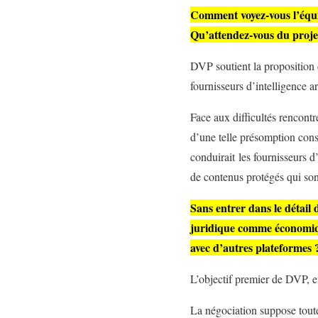
Comment voyez-vous l’équil
Qu’attendez-vous du projet 
DVP soutient la proposition d
fournisseurs d’intelligence art
Face aux difficultés rencontr
d’une telle présomption const
conduirait les fournisseurs 
de contenus protégés qui sont
Sans entrer dans le détail
juridique comme économique
avec d’autres plateformes 
L’objectif premier de DVP, e
La négociation suppose toutef