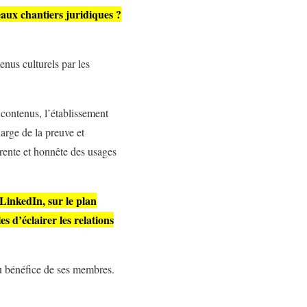
aux chantiers juridiques ?
enus culturels par les
 contenus, l’établissement
harge de la preuve et
arente et honnête des usages
 LinkedIn, sur le plan
 d’éclairer les relations
au bénéfice de ses membres.