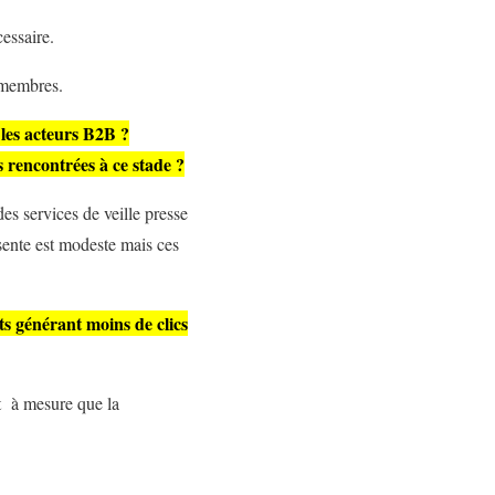
essaire.
s membres.
 les acteurs B2B ?
 rencontrées à ce stade ?
es services de veille presse
sente est modeste mais ces
s générant moins de clics
nt à mesure que la