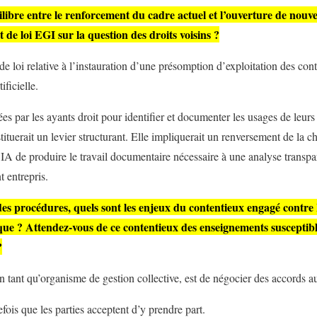
ibre entre le renforcement du cadre actuel et l’ouverture de nouve
de loi EGI sur la question des droits voisins ?
e loi relative à l’instauration d’une présomption d’exploitation des cont
ificielle.
ées par les ayants droit pour identifier et documenter les usages de leurs
ituerait un levier structurant. Elle impliquerait un renversement de la c
d’IA de produire le travail documentaire nécessaire à une analyse transp
 entrepris.
 des procédures, quels sont les enjeux du contentieux engagé contre
 ? Attendez-vous de ce contentieux des enseignements susceptibles
?
n tant qu’organisme de gestion collective, est de négocier des accords 
ois que les parties acceptent d’y prendre part.