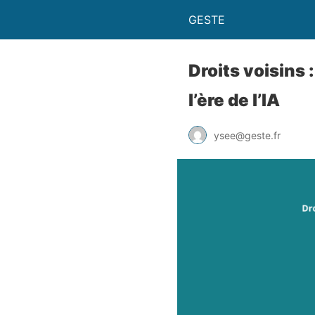
GESTE
Droits voisins 
l’ère de l’IA
ysee@geste.fr