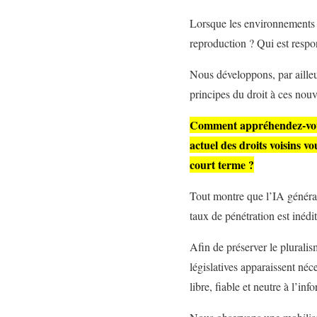
Lorsque les environnements c
reproduction ? Qui est resp
Nous développons, par ailleur
principes du droit à ces nouv
Comment appréhendez-vous 
actuel des droits voisins v
court terme ?
Tout montre que l’IA générat
taux de pénétration est inédi
Afin de préserver le pluralis
législatives apparaissent néce
libre, fiable et neutre à l’i