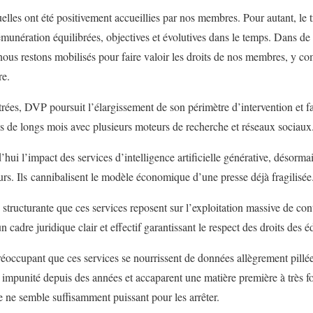
elles ont été positivement accueillies par nos membres. Pour autant, le t
rémunération équilibrées, objectives et évolutives dans le temps. Dans 
nous restons mobilisés pour faire valoir les droits de nos membres, y com
re.
trées, DVP poursuit l’élargissement de son périmètre d’intervention et fa
 de longs mois avec plusieurs moteurs de recherche et réseaux sociaux
’hui l’impact des services d’intelligence artificielle générative, désorma
rs. Ils cannibalisent le modèle économique d’une presse déjà fragilisée
 structurante que ces services reposent sur l’exploitation massive de cont
n cadre juridique clair et effectif garantissant le respect des droits des é
réoccupant que ces services se nourrissent de données allègrement pillée
impunité depuis des années et accaparent une matière première à très fo
e ne semble suffisamment puissant pour les arrêter.